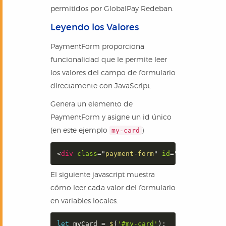
permitidos por GlobalPay Redeban.
Leyendo los Valores
PaymentForm proporciona
funcionalidad que le permite leer
los valores del campo de formulario
directamente con JavaScript.
Genera un elemento de
PaymentForm y asigne un id único
(en este ejemplo
)
my-card
<
div
class
=
"
payment-form
"
id
=
"
my-card
"
da
El siguiente javascript muestra
cómo leer cada valor del formulario
en variables locales.
let
 myCard 
=
$
(
'#my-card'
)
;