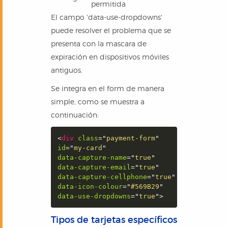
permitida
El campo 'data-use-dropdowns'
puede resolver el problema que se
presenta con la mascara de
expiración en dispositivos móviles
antiguos.
Se integra en el form de manera
simple, como se muestra a
continuación:
<
div
class
=
"
payment-form
"
id
=
"
my-card
"
data-capture-name
=
"
true
"
data-capture-email
=
"
true
"
data-capture-cellphone
=
"
true
"
data-icon-colour
=
"
#569B29
"
data-use-dropdowns
=
"
true
"
>
Tipos de tarjetas específicos