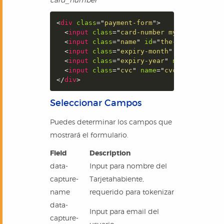
<
div
class
=
"
payment-form
"
>
<
input
class
=
"
card-number my-custom-cla
<
input
class
=
"
name
"
id
=
"
the-card-name-i
<
input
class
=
"
expiry-month
"
name
=
"
expir
<
input
class
=
"
expiry-year
"
name
=
"
expiry
<
input
class
=
"
cvc
"
name
=
"
cvc
"
>
</
div
>
Seleccionar Campos
Puedes determinar los campos que
mostrará el formulario.
Field
Description
data-
Input para nombre del
capture-
Tarjetahabiente,
name
requerido para tokenizar
data-
Input para email del
capture-