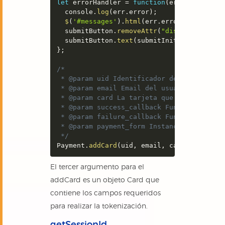
let
 errorHandler 
=
function
(
err
)
{
  console
.
log
(
err
.
error
)
;
$
(
'#messages'
)
.
html
(
err
.
error
.
type
)
;
  submitButton
.
removeAttr
(
"disabled"
)
;
  submitButton
.
text
(
submitInitialText
)
;
}
;
/*

 * @param uid Identificador del usuario. E
 * @param email Email del usuario para ini
 * @param card La tarjeta que se desea tok
 * @param success_callback Funcionalidad a
 * @param failure_callback Funcionalidad a
 * @param payment_form Instancia del formu
 */
Payment
.
addCard
(
uid
,
 email
,
 cardToSave
,
 s
El tercer argumento para el
addCard es un objeto Card que
contiene los campos requeridos
para realizar la tokenización.
getSessionId