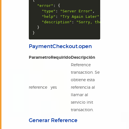
{
"error"
:
{
"type"
:
"Server Error"
,
"help"
:
"Try Again Later"
,
"description"
:
"Sorry, there was a pr
}
}
PaymentCheckout.open
Parametro
Requirido
Descripción
Reference
transaction. Se
obtiene esta
reference
yes
referencia al
llamar al
servicio init
transaction.
Generar Reference