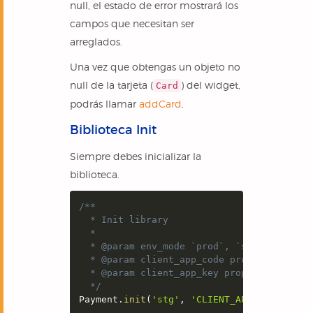
null, el estado de error mostrará los
campos que necesitan ser
arreglados.
Una vez que obtengas un objeto no
null de la tarjeta (
) del widget,
Card
podrás llamar
addCard
.
Biblioteca Init
Siempre debes inicializar la
biblioteca.
/**

  * Init library

  *

  * @param env_mode `prod`, `stg`, `local`
  * @param client_app_code proporcionado p
  * @param client_app_key proporcionado po
  */
Payment
.
init
(
'stg'
,
'CLIENT_APP_CODE'
,
'C