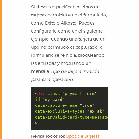
Si deseas especificar los tipos de
tarjetas permitidos en el formulario,
como Exito o Alkosto. Puedes
configurarlo como en el siguiente
ejemplo: Cuando una tarjeta de un
tipo no permitido es capturado, el
formulario se reinicia, bloqueando
las entradas y mostrando un
mensaje
Tipo de tarjeta invalida
para está operación.
<
div
class
=
"
payment-form
"
id
=
"
my-card
"
data-capture-name
=
"
true
"
data-exclusive-types
=
"
ex,ak
"
data-invalid-card-type-message
=
"
Tarjeta i
>
Revisa todos los
tipos de tarjetas