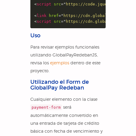
<
script
src
=
"
https://code.jquery.com/jque
<
link
href
=
"
https://cdn.globalpay.com.co/
<
script
src
=
"
https://cdn.globalpay.com.co
Uso
Para revisar ejemplos funcionales
utilizando GlobalPayRedebanJS,
revisa los
ejemplos
dentro de este
proyecto.
Utilizando el Form de
GlobalPay Redeban
Cualquier elemento con la clase
será
payment-form
automáticamente convertido en
una entrada de tarjeta de crédito
básica con fecha de vencimiento y