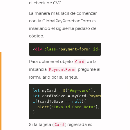
el check de CVC.
La manera más fácil de comenzar
con la GlobalPayRedebanForm es
insertando el siguiente pedazo de
código:
<
div
class
=
"
payment-form
"
id
=
"
my-card
"
da
Para obtener el objeto
de la
Card
instancia
, pregunte al
PaymentForm
formulario por su tarjeta.
let
 myCard 
=
$
(
'#my-card'
)
;
let
 cardToSave 
=
 myCard
.
PaymentForm
(
'card
if
(
cardToSave 
==
null
)
{
alert
(
"Invalid Card Data"
)
;
}
Si la tarjeta (
) regresada es
Card