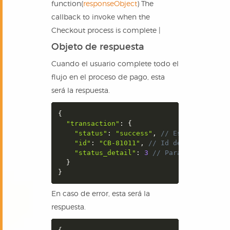
function(
responseObject
) The
callback to invoke when the
Checkout process is complete |
Objeto de respuesta
Cuando el usuario complete todo el
flujo en el proceso de pago, esta
será la respuesta.
{
"transaction"
:
{
"status"
:
"success"
,
// Estado de la 
"id"
:
"CB-81011"
,
// Id de la transac
"status_detail"
:
3
// Para más detall
}
}
En caso de error, esta será la
respuesta.