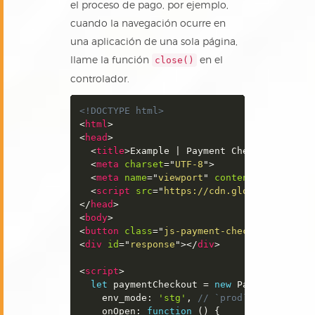
el proceso de pago, por ejemplo,
cuando la navegación ocurre en
una aplicación de una sola página,
llame la función
en el
close()
controlador.
<!DOCTYPE html>
<
html
>
<
head
>
<
title
>
Example | Payment Checkout Js
</
t
<
meta
charset
=
"
UTF-8
"
>
<
meta
name
=
"
viewport
"
content
=
"
width
=
de
<
script
src
=
"
https://cdn.globalpay.com.
</
head
>
<
body
>
<
button
class
=
"
js-payment-checkout
"
>
Pay w
<
div
id
=
"
response
"
>
</
div
>
<
script
>
let
 paymentCheckout 
=
new
PaymentChecko
    env_mode
:
'stg'
,
// `prod`, `stg`: to
    onOpen
:
function
(
)
{