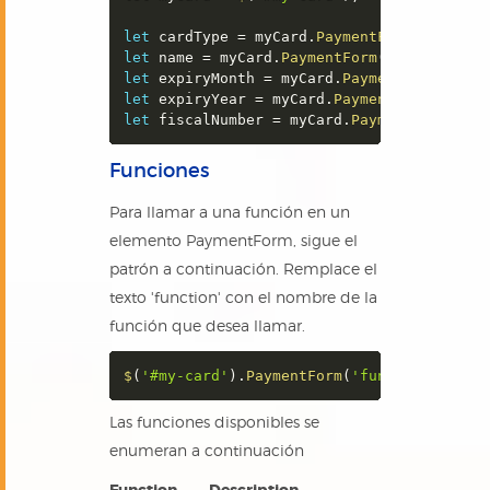
let
 cardType 
=
 myCard
.
PaymentForm
(
'cardTy
let
 name 
=
 myCard
.
PaymentForm
(
'name'
)
;
let
 expiryMonth 
=
 myCard
.
PaymentForm
(
'exp
let
 expiryYear 
=
 myCard
.
PaymentForm
(
'expi
let
 fiscalNumber 
=
 myCard
.
PaymentForm
(
'fi
Funciones
Para llamar a una función en un
elemento PaymentForm, sigue el
patrón a continuación. Remplace el
texto 'function' con el nombre de la
función que desea llamar.
$
(
'#my-card'
)
.
PaymentForm
(
'function'
)
Las funciones disponibles se
enumeran a continuación
Function
Description